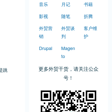
音乐
月记
书籍
影视
随笔
折腾
外贸营
外贸谈
客户维
销
判
护
Drupal
Magen
to
更多外贸干货，请关注公众
但是跳
号！