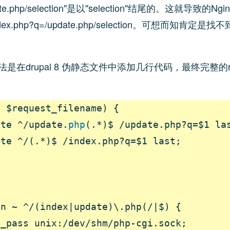
ate.php/selection"是以"selection"结尾的。这就导致的Ng
ex.php?q=/update.php/selection。可想而知肯定是
是在drupal 8 伪静态文件中添加几行代码，最终完整的rew
 $request_filename) {

ite ^/update.
php
(.*)$ /update.php?q=$1 las
te ^/(.*)$ /index.php?q=$1 last;

n ~ ^/(index|update)\.php(/|$) {

_pass unix:/dev/shm/php-cgi.sock;
