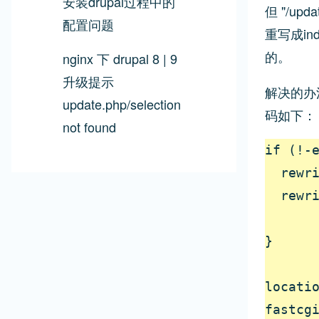
安装drupal过程中的
但 "/upd
配置问题
重写成ind
的。
nginx 下 drupal 8 | 9
升级提示
解决的办法
update.php/selection
码如下：
not found
if (!-e
  rewr
  rewri
}

locatio
fastcgi