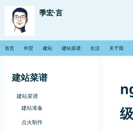
跳
用
季宏·言
转
到
户
主
帐
要
首页
外贸
建站
建站菜谱
生活
关于我
主
内
户
容
导
菜
建站菜谱
航
n
单
建站菜谱
建站准备
点火制作