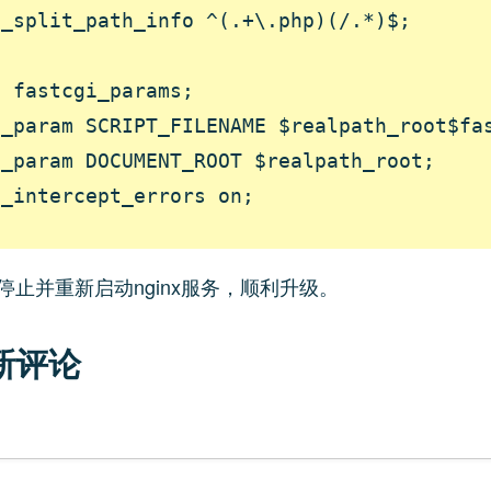
_split_path_info ^(.+\.php)(/.*)$;

 fastcgi_params;

_param SCRIPT_FILENAME $realpath_root$fas
_param DOCUMENT_ROOT $realpath_root;

_intercept_errors on;

停止并重新启动nginx服务，顺利升级。
新评论