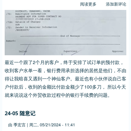
阅读更多
关
添加新评论
业
于
做
由
点
一
贡
个
献
神
仙
客
最近一个跟了2个月的客户，终于安排了试订单的预付款，
户
想
收到客户水单一看，银行费用承担选择的居然是他们，不由
到
得让我暗喜又遇到一个神仙客户。最近也有小伙伴说自己客
的
户付款后，收到的金额比付款金额少了100多刀， 所以今天
外
就来说说这个外贸收款过程中的银行手续费的问题。
贸
收
24-05 随意记
汇
手
由
季宏言
|
周二, 05/21/2024 - 11:41
续