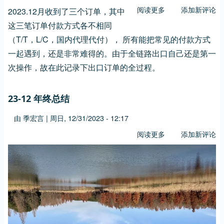
阅读更多
关
添加新评论
2023.12月收到了三个订单，其中
于
这三笔订单付款方式各不相同
外
（T/T，L/C，国内代理代付）， 所有能把常见的付款方式
贸
一起遇到，还是非常难得的。由于全链路出口自己还是第一
出
次操作，故在此记录下出口订单的全过程。
口
全
流
23-12 年终总结
程
由
季宏言
|
周日, 12/31/2023 - 12:17
阅读更多
关
添加新评论
于
23-
12
年
终
总
结