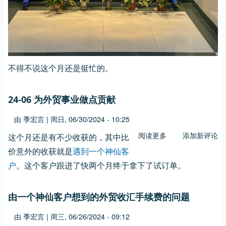
不得不说这个月还是挺忙的。
24-06 为外贸事业做点贡献
由
季宏言
|
周日, 06/30/2024 - 10:25
阅读更多
关
添加新评论
这个月还是有不少收获的，其中比
于
价意外的收获就是
遇到一个神仙客
24-
户
。这个客户跟进了快两个月终于拿下了试订单。
06
为
由一个神仙客户想到的外贸收汇手续费的问题
外
贸
由
季宏言
|
周三, 06/26/2024 - 09:12
事