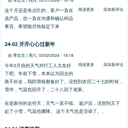
三
阅读更多
关
添加新评论
这个月还是有点忙的，客户一直在
事
于
选产品，也一直在沟通和确认样品
24-
事宜。希望能尽快敲定下来
03
小
24-02 开开心心过新年
忙
由
季宏言
|
周六, 03/02/2024 - 18:18
阅读更多
关
添加新评论
今年2月份的天气对打工人太友好
于
了吧。年前下雪，本来以为回去的
24-
路不好走，我防滑链都备好了。没想到农历二十七的时候，
02
雪停，气温也回升了，二十八回了老家。
开
开
在老家待的这些天，天气一直不错。 返沪后，没想到又下
心
起了小雪，气温也骤降。 这个天气也是没谁了。。
心
过