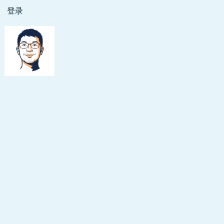
跳
登录
用
转
户
到
主
帐
要
户
内
菜
容
单