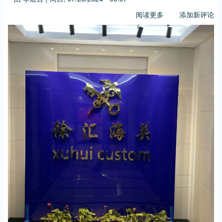
阅读更多
关
添加新评论
于
24-
07
忙
碌
的
七
月