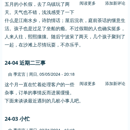
阅读更多
关
添加新评论
五月的小长假，去了乌镇玩了两
费
于
天。天气也不错，浅浅感受了一下
的
24-
问
什么是江南水乡，诗韵情话；屋后浣衣，庭前茶话的惬意生
05
题
活。孩子也是过足了坐船的瘾。不过假期的人也确实挺多，
随
人来人往，熙熙攘攘。随后宁波呆了两天，几个孩子聚到了
意
一起，在沙滩上尽情玩耍，不亦乐乎。
记
24-04 近期二三事
由
季宏言
|
周日, 05/05/2024 - 20:18
阅读更多
关
添加新评论
这个月一直在忙着处理客户的一些
于
杂事，订单的事情反而进展缓慢。
24-
下面来谈谈最近遇到的几桩小事儿吧。
04
近
24-03 小忙
期
二
由
季宏言
|
周日, 03/31/2024 - 16:18