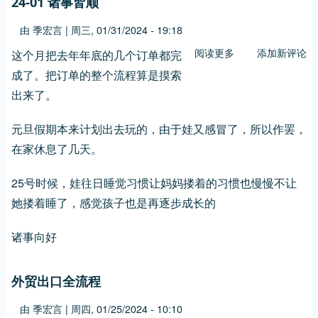
24-01 诸事皆顺
新
年
由
季宏言
|
周三, 01/31/2024 - 19:18
阅读更多
关
添加新评论
这个月把去年年底的几个订单都完
于
成了。把订单的整个流程算是摸索
24-
出来了。
01
诸
元旦假期本来计划出去玩的，由于娃又感冒了，所以作罢，
事
在家休息了几天。
皆
顺
25号时候，娃往日睡觉习惯让妈妈搂着的习惯也慢慢不让
她搂着睡了，感觉孩子也是再逐步成长的
诸事向好
外贸出口全流程
由
季宏言
|
周四, 01/25/2024 - 10:10