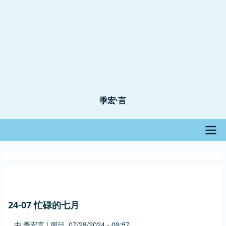
季宏·言
主
导
航
24-07 忙碌的七月
由
季宏言
|
周日, 07/28/2024 - 09:57