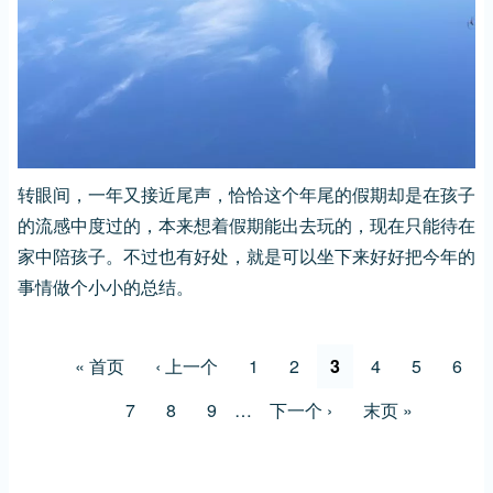
转眼间，一年又接近尾声，恰恰这个年尾的假期却是在孩子
的流感中度过的，本来想着假期能出去玩的，现在只能待在
家中陪孩子。不过也有好处，就是可以坐下来好好把今年的
事情做个小小的总结。
分
首
« 首页
前
‹ 上一个
页
1
页
2
当
3
页
4
页
5
页
6
页
页
一
面
面
前
面
面
面
页
7
页
8
页
9
…
下
下一个 ›
末
末页 »
页
页
面
面
面
一
页
页