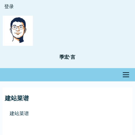
跳
登录
用
转
户
到
主
帐
要
户
内
菜
容
季宏·言
单
主
建站菜谱
导
航
建站菜谱