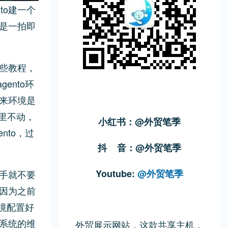
to建一个
是一拍即
了些教程，
ento环
来环境是
那里不动，
小红书：@外贸笔季
nto，过
抖 音：@外贸笔季
Youtube:
@外贸笔季
手就不要
因为之前
环境配置好
系统的维
外贸展示网站，这款共享主机，