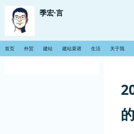
跳
用
季宏·言
转
到
户
主
帐
要
首页
外贸
建站
建站菜谱
生活
关于我
主
内
户
容
导
菜
航
2
单