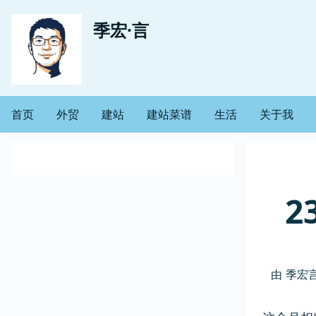
跳
用
季宏·言
转
到
户
主
帐
要
首页
外贸
建站
建站菜谱
生活
关于我
主
内
户
容
导
菜
航
2
单
由
季宏