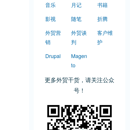
音乐
月记
书籍
影视
随笔
折腾
外贸营
外贸谈
客户维
销
判
护
Drupal
Magen
to
更多外贸干货，请关注公众
号！