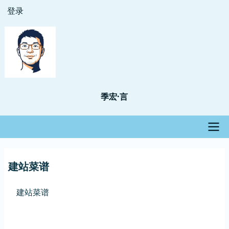
跳
登录
用
转
户
到
主
帐
要
户
内
菜
容
季宏·言
单
主
建站菜谱
导
航
建站菜谱