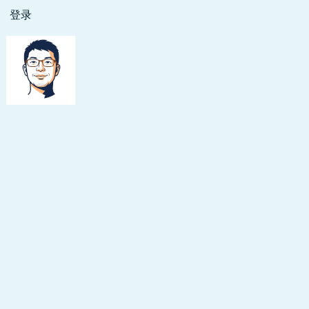
跳
登录
用
转
户
到
主
帐
要
户
内
菜
容
单