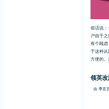
俗话说：
户由于之
有个顾虑
于这种从
方便的。
领英改
由
季宏