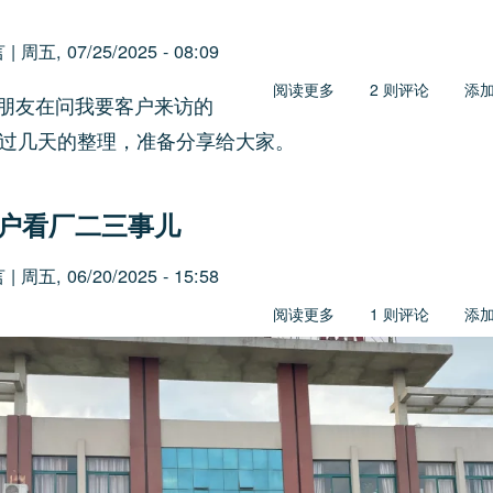
言
|
周五, 07/25/2025 - 08:09
阅读更多
关
2 则评论
添
朋友在问我要客户来访的
于
经过几天的整理，准备分享给大家。
🧭
客
户
户看厂二三事儿
来
访
言
|
周五, 06/20/2025 - 15:58
SOP：
超
阅读更多
关
1 则评论
添
实
于
用
外
接
贸
待
客
指
户
南，
看