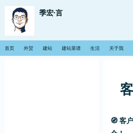
跳
用
季宏·言
转
到
户
主
帐
要
首页
外贸
建站
建站菜谱
生活
关于我
主
内
户
容
导
菜
航
单
🧭 