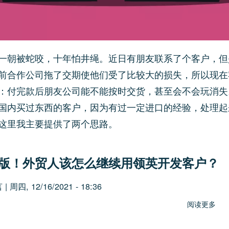
顾
虑
促
进
客
一朝被蛇咬，十年怕井绳。近日有朋友联系了个客户，但
户
前合作公司拖了交期使他们受了比较大的损失，所以现在
付
：付完款后朋友公司能不能按时交货，甚至会不会玩消失
款
国内买过东西的客户，因为有过一定进口的经验，处理起
这里我主要提供了两个思路。
版！外贸人该怎么继续用领英开发客户？
言
|
周四, 12/16/2021 - 18:36
阅读更多
关
于