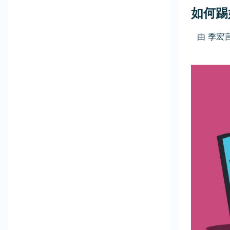
如何踢
由
季宏