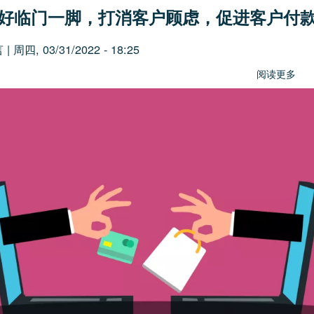
好临门一脚，打消客户顾虑，促进客户付
言
|
周四, 03/31/2022 - 18:25
阅读更多
关
于
如
何
踢
好
临
门
一
脚
打
消
客
户