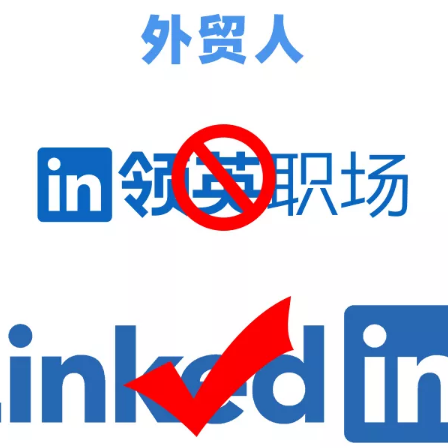
领
英
改
版
外
贸
人
该
怎
么
继
续
用
领
英
开
发
客