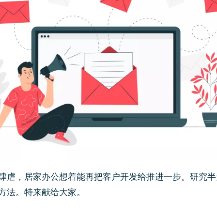
吧
你
快
速
导
出
Alibaab
国
际
站
后
台
客
户
信
肆虐，居家办公想着能再把客户开发给推进一步。研究半
息
方法。特来献给大家。