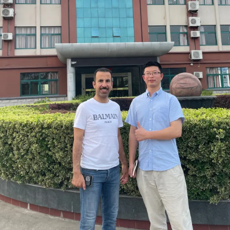
轻
厂
松
二
拿
三
下
事
合
儿
作
机
会！