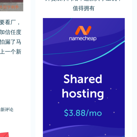
值得拥有
要看厂，
加信任度
怕漏了马
上一个新
加新评论